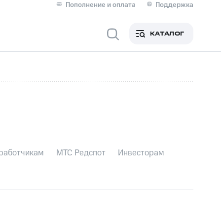
Пополнение и оплата
Поддержка
Скидка 30% на связь
Личные кабинеты
КАТАЛОГ
Мобильная связь
IM-карта для иностранцев
M
Сервисы и подписки
работчикам
МТС Редспот
Инвесторам
фитнес
Приложения от МТС
Приложения
Финансы