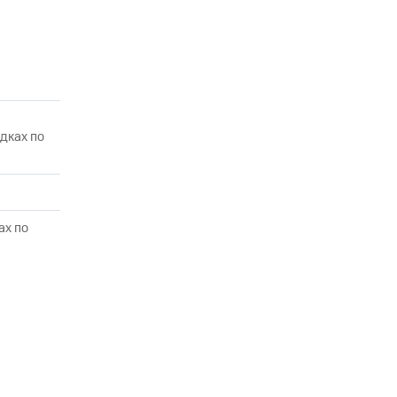
дках по
угого оператора
Оплата
ах по
Интернет-магазин
скидки
Все товары