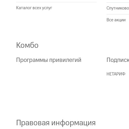
на смартфоны
Каталог всех услуг
Спутниково
при покупке со связью МТС
Все акции
Комбо
Программы привилегий
Подпис
НЕТАРИФ
Правовая информация