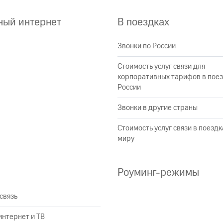
ive
Гудок
Мой МТС
Все приложения
Инвестиции
ный интернет
В поездках
Звонки по России
Стоимость услуг связи для
корпоративных тарифов в поез
России
ход 15%
Звонки в другие страны
ход 15%
ер МТС
Настройки автоплатежа
Пополнить номер др
 на карту
МТС Pay
Оплата по QR-коду за границей
Стоимость услуг связи в поездк
миру
ые часы и трекеры
Умный дом
Планшеты
Акции и 
Роуминг-режимы
ле при оплате с карты МТС Деньги
связь
нтернет и ТВ