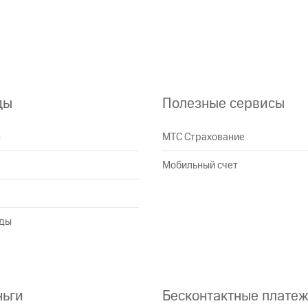
ды
Полезные сервисы
н
МТС Страхование
Мобильный счет
оды
ньги
Бесконтактные плате