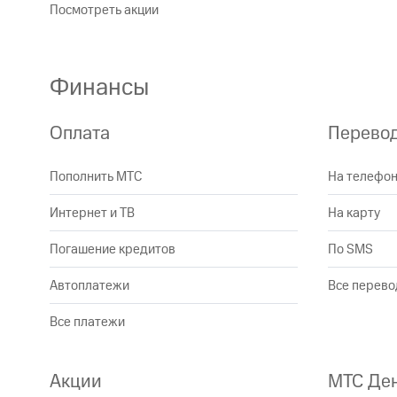
Посмотреть акции
Финансы
Оплата
Перево
Пополнить МТС
На телефо
Интернет и ТВ
На карту
Погашение кредитов
По SMS
Автоплатежи
Все перев
Все платежи
Акции
МТС Де