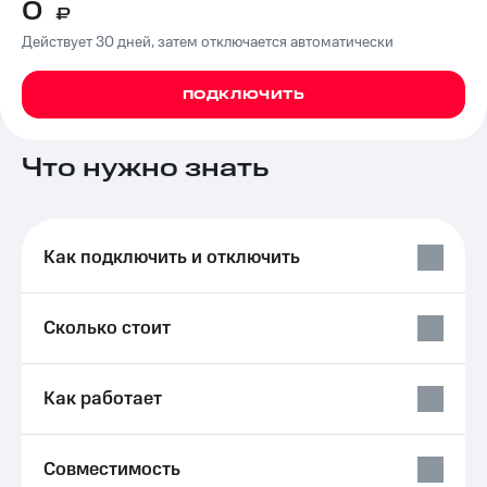
0
₽
на связь
Действует 30 дней, затем отключается автоматически
Роуминг
Тарифы
RED,
ПОДКЛЮЧИТЬ
Семейная
РИИЛ
группа
и МТС
Супер
Заказать
Что нужно знать
дешевле
SIM-
при
карту
оплате
с карты
Оформить
МТС
Как подключить и отключить
eSIM
Деньги
SIM-
МТС
карта
Сколько стоит
Premium
для
иностранцев
Подписка
на гигабайты
Как работает
Оформить
интернета,
чистый
фильмы,
номер
музыка
Совместимость
и многое