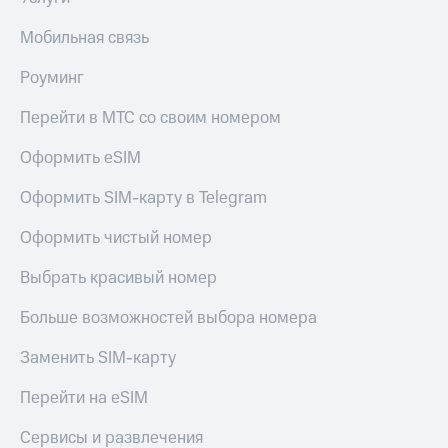
и фитнес
доход
онлайн
Мобильная связь
Приложения
Страхование
от МТС
Роуминг
Покупка
Акции
полисов
Перейти в МТС со своим номером
онлайн
Приложения
Скидка 30%
КИОН
Оформить eSIM
на связь
КИОН
Оформить SIM-карту в Telegram
С картой
Музыка
МТС
Оформить чистый номер
Деньги
КИОН
МТС
Строки
Выбрать красивый номер
Накопления
Live
Откладывайте
Больше возможностей выбора номера
деньги
Гудок
и получайте
Заменить SIM-карту
доход 15%
Мой
Акции
Перейти на eSIM
МТС
Условия
пополнения
Сервисы и развлечения
Все