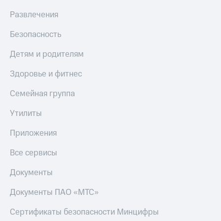
приложения
Скидка
Развлечения
Финансы
30%
Инвестиции
на связь
Безопасность
Получайте
Тарифы
доход
Детям и родителям
RED,
онлайн
РИИЛ
Страхование
Здоровье и фитнес
и МТС Супер
дешевле
Покупка
Семейная группа
при оплате
полисов
с карты
онлайн
Утилиты
МТС Деньги
Скидка 30%
на связь
Приложения
Обзоры
товаров
С картой
Все сервисы
МТС
Скидки
Деньги
Документы
до 40%
МТС
Накопления
на смартфоны
Документы ПАО «МТС»
Откладывайте
при
Сертификаты безопасности Минцифры
деньги
покупке