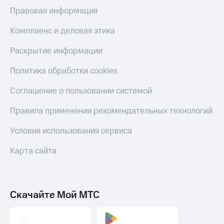
и получайте
со связью
доход 15%
Правовая информация
МТС
Платежи
и
Комплаенс и деловая этика
переводы
Раскрытие информации
Пополнить
номер
Политика обработки cookies
МТС
Соглашение о пользовании системой
Настройки
автоплатежа
Правила применения рекомендательных технологий
Пополнить
Условия использования сервиса
номер
другого
Карта сайта
оператора
Оплата
интернета
и
Скачайте Мой МТС
ТВ
Переводы