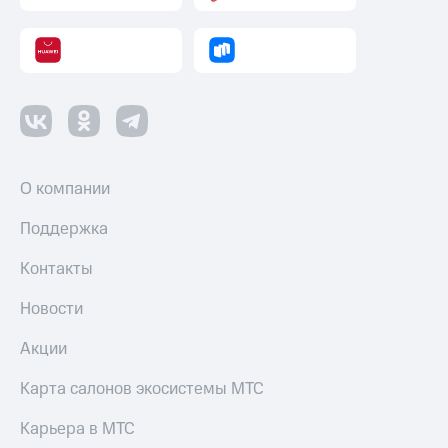
с
телефона
на карту
МТС Pay
Оплата
по QR-
коду
за границей
О компании
тернет-магазин
Поддержка
Смартфоны
Контакты
Наушники
и
Новости
колонки
Акции
Умные
часы
Карта салонов экосистемы МТС
и
трекеры
Карьера в МТС
Умный