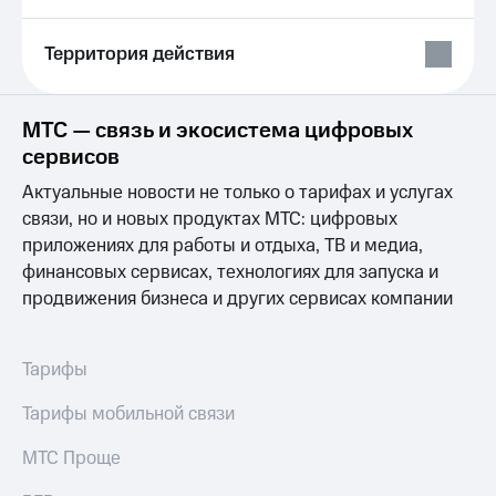
Выбрать
другое
красивый
Семейная
номер
группа
Территория действия
Заменить
Скидка
SIM-
на тарифы,
МТС — связь и экосистема цифровых
карту
общие
подписки
сервисов
Перейти
и услуги,
Актуальные новости не только о тарифах и услугах
на
доступ
eSIM
к геолокации
связи, но и новых продуктах МТС: цифровых
Сертификаты
приложениях для работы и отдыха, ТВ и медиа,
висы и подписки
безопасности
финансовых сервисах, технологиях для запуска и
МТС
продвижения бизнеса и других сервисах компании
Premium
Всё
под
Подписка
рукой
на гигабайты
Тарифы
в Мой МТС
интернета,
фильмы,
Тарифы мобильной связи
Посмотрите,
музыка
что
и многое
МТС Проще
полезного
другое
есть
Семейная