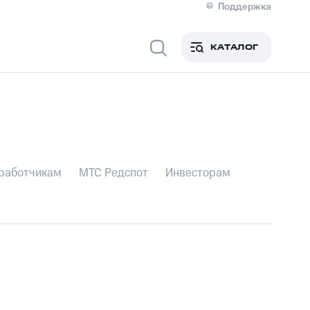
Поддержка
Органам власти
Силовым структурам
КАТАЛОГ
Образованию
Спортивным организациям
Компаниям ЖКХ
Экологам
работчикам
МТС Редспот
Инвесторам