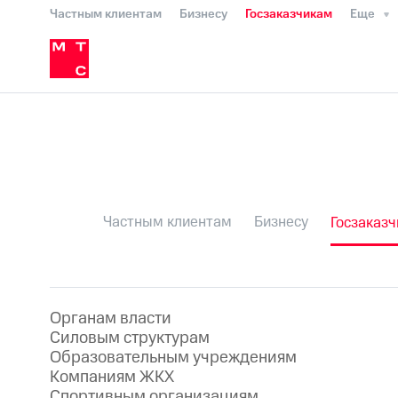
Частным клиентам
Бизнесу
Госзаказчикам
Еще
Спортивным организациям
Силовым структурам
Органам власти
Образованию
Компаниям ЖКХ
Экологам
Частным клиентам
Бизнесу
Госзаказ
Органам власти
Силовым структурам
Образовательным учреждениям
Компаниям ЖКХ
Спортивным организациям