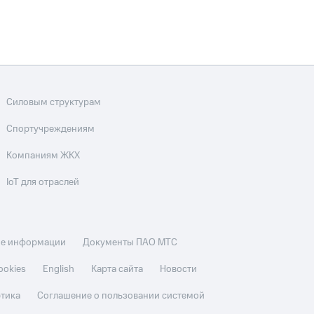
Силовым структурам
Спортучреждениям
Компаниям ЖКХ
IoT для отраслей
ие информации
Документы ПАО МТС
ookies
English
Карта сайта
Новости
этика
Соглашение о пользовании системой