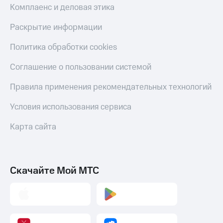
до 40%
Накопления
Комплаенс и деловая этика
на смартфоны
Откладывайте
Раскрытие информации
деньги
при
и получайте
покупке
Политика обработки cookies
доход 15%
со связью
МТС
Соглашение о пользовании системой
Платежи
и
переводы
Правила применения рекомендательных технологий
Пополнить
Условия использования сервиса
номер
МТС
Карта сайта
Настройки
автоплатежа
Скачайте Мой МТС
Пополнить
номер
другого
оператора
Оплата