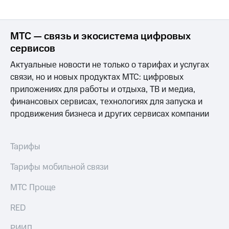
Выбрать
другое
красивый
Семейная
номер
группа
МТС — связь и экосистема цифровых
Заменить
сервисов
Скидка
SIM-
на тарифы,
карту
Актуальные новости не только о тарифах и услугах
общие
связи, но и новых продуктах МТС: цифровых
подписки
Перейти
и услуги,
приложениях для работы и отдыха, ТВ и медиа,
на
доступ
eSIM
финансовых сервисах, технологиях для запуска и
к геолокации
продвижения бизнеса и других сервисах компании
висы и подписки
Сертификаты
МТС
безопасности
Premium
Тарифы
Всё
Подписка
под
Тарифы мобильной связи
на гигабайты
рукой
интернета,
фильмы,
МТС Проще
в Мой МТС
музыка
и многое
RED
Посмотрите,
другое
что
полезного
РИИЛ