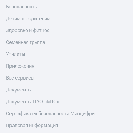
доход 15%
Безопасность
Все
Акции
приложения
Условия
Детям и родителям
Финансы
пополнения
Инвестиции
Здоровье и фитнес
Скидка
Получайте
30%
доход
Семейная группа
онлайн
на связь
Утилиты
Страхование
Тарифы
RED,
Приложения
Покупка
РИИЛ
полисов
и МТС Супер
Все сервисы
онлайн
дешевле
при оплате
Документы
Скидка 30%
с карты
на связь
МТС Деньги
Документы ПАО «МТС»
С картой
Обзоры
МТС
Сертификаты безопасности Минцифры
товаров
Деньги
Правовая информация
Скидки
МТС