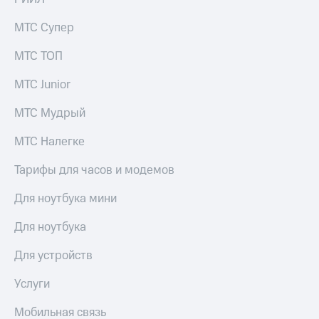
Семейная
есть
группа
в нашем
МТС Супер
приложении
Скидка
МТС ТОП
на тарифы,
КИОН
общие
МТС Junior
подписки
КИОН
и услуги,
Музыка
МТС Мудрый
доступ
к геолокации
КИОН
МТС Налегке
Строки
Кино,
музыка,
Тарифы для часов и модемов
Live
книги
и не
Для ноутбука мини
Гудок
только
Для ноутбука
Мой
Безопасность
МТС
Для устройств
Финансы
Все
приложения
Услуги
Детям
и родителям
Инвестиции
Мобильная связь