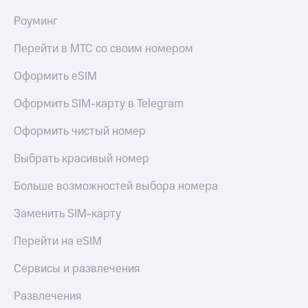
Здоровье
Получайте
Роуминг
и фитнес
доход
онлайн
Перейти в МТС со своим номером
Приложения
от МТС
Страхование
Оформить eSIM
Акции
Покупка
Оформить SIM-карту в Telegram
полисов
Приложения
онлайн
КИОН
Оформить чистый номер
Скидка 30%
КИОН
на связь
Выбрать красивый номер
Музыка
С картой
Больше возможностей выбора номера
КИОН
МТС
Строки
Деньги
Заменить SIM-карту
Live
МТС
Перейти на eSIM
Накопления
Гудок
Сервисы и развлечения
Откладывайте
Мой
деньги
Развлечения
МТС
и получайте