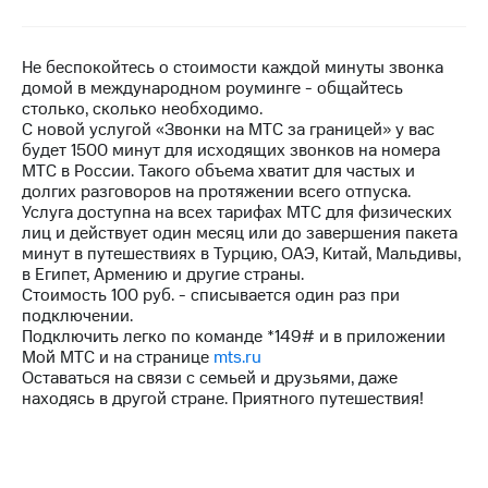
на связь
Роуминг
Тарифы
Не беспокойтесь о стоимости каждой минуты звонка
RED,
домой в международном роуминге - общайтесь
Семейная
РИИЛ
столько, сколько необходимо.
группа
и МТС
С новой услугой «Звонки на МТС за границей» у вас
Супер
будет 1500 минут для исходящих звонков на номера
Заказать
дешевле
МТС в России. Такого объема хватит для частых и
SIM-
при
долгих разговоров на протяжении всего отпуска.
карту
оплате
Услуга доступна на всех тарифах МТС для физических
с карты
лиц и действует один месяц или до завершения пакета
Оформить
МТС
минут в путешествиях в Турцию, ОАЭ, Китай, Мальдивы,
eSIM
Деньги
в Египет, Армению и другие страны.
Стоимость 100 руб. - списывается один раз при
SIM-
МТС
подключении.
карта
Premium
Подключить легко по команде *149# и в приложении
для
Мой МТС и на странице
mts.ru
иностранцев
Подписка
Оставаться на связи с семьей и друзьями, даже
на гигабайты
находясь в другой стране. Приятного путешествия!
Оформить
интернета,
чистый
фильмы,
номер
музыка
и многое