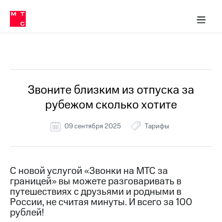
Перенести
ка 30% на связь
ервисы и подписки
обильная связь
Интернет-магазин
Финансы
Скидка 30% на связь
Личные кабинеты
Приложения
номер
ичные кабинеты
в МТС
Мобильная
связь
Все Новости
Тарифы
Интернет
и
ТВ
Услуги
Звоните близким из отпуска за
Спутниковое
рубежом сколько хотите
ТВ
Роуминг
МТС
09 сентября 2025
Тарифы
Деньги
Личный
кабинет
Мобильная связь
Скачать
Перенести
С новой услугой «Звонки на МТС за
приложение
номер
границей» вы можете разговаривать в
Мой
в МТС
МТС
путешествиях с друзьями и родными в
Акции
России, не считая минуты. И всего за 100
Тарифы
рублей!
Скидка 30%
Услуги