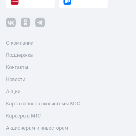
интернета
и
ТВ
Переводы
с
телефона
О компании
на карту
МТС Pay
Поддержка
Оплата
Контакты
по QR-
коду
Новости
за границей
Акции
тернет-магазин
Смартфоны
Карта салонов экосистемы МТС
Наушники
Карьера в МТС
и
колонки
Акционерам и инвесторам